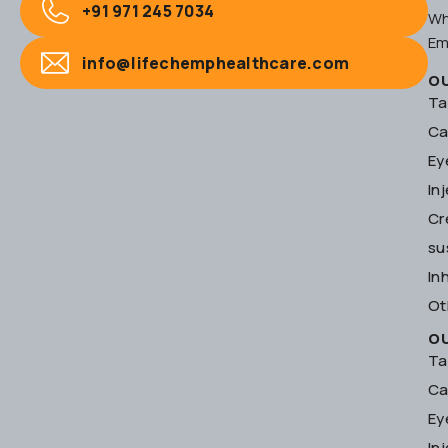
+91 971 245 7034
Wh
Em
info@lifechemphealthcare.com
O
Ta
Ca
Ey
In
Cr
su
In
Ot
O
Ta
Ca
Ey
In